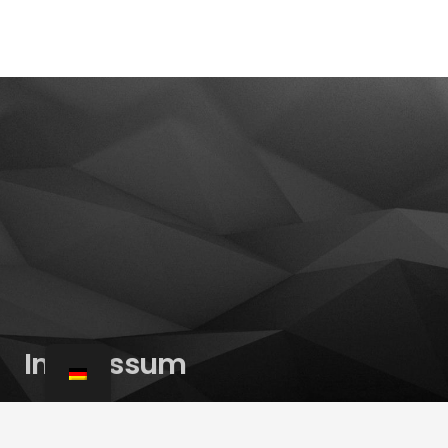
Impressum
Teknoservice
USt-IdNr. : 139/5163/3543