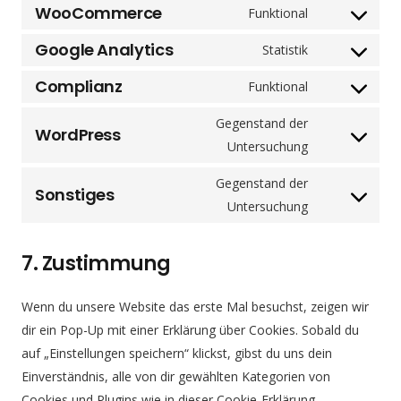
to
WooCommerce
Funktional
Consent
service
to
Google Analytics
Statistik
wistia
Consent
service
to
Complianz
Funktional
woocommerc
Consent
service
to
Gegenstand der
google-
WordPress
service
Consent
Untersuchung
analytics
complianz
to
Gegenstand der
service
Sonstiges
Consent
Untersuchung
wordpress
to
service
7. Zustimmung
sonstiges
Wenn du unsere Website das erste Mal besuchst, zeigen wir
dir ein Pop-Up mit einer Erklärung über Cookies. Sobald du
auf „Einstellungen speichern“ klickst, gibst du uns dein
Einverständnis, alle von dir gewählten Kategorien von
Cookies und Plugins wie in dieser Cookie-Erklärung