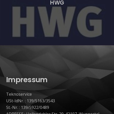
HWG
Impressum
Teknoservice
USt-IdNr. : 139/5163/3543
St.-Nr. : 139/5922/0489
ADRESSE : Uellendahler Str. 20. 42107, Wuppertal