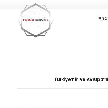
Ana
Türkiye’nin ve Avrupa’nı