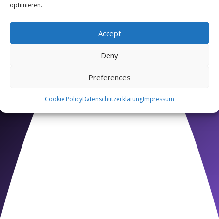
optimieren.
Accept
Deny
Preferences
Orta Düzey
Cookie Policy
Datenschutzerklärung
Impressum