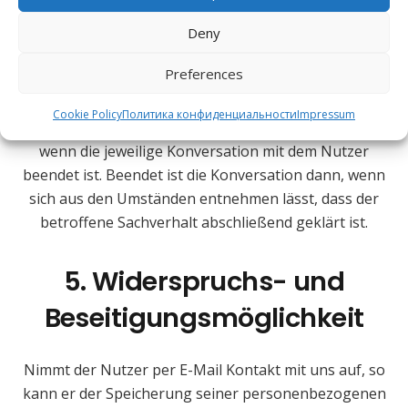
4. Dauer der Speicherung
Deny
Die Daten werden gelöscht, sobald sie für die
Preferences
Erreichung des Zweckes ihrer Erhebung nicht mehr
erforderlich sind. Für die personenbezogenen Daten
Cookie Policy
Политика конфиденциальности
Impressum
per E-Mail übersandt wurden, ist dies dann der Fall,
wenn die jeweilige Konversation mit dem Nutzer
beendet ist. Beendet ist die Konversation dann, wenn
sich aus den Umständen entnehmen lässt, dass der
betroffene Sachverhalt abschließend geklärt ist.
5. Widerspruchs- und
Beseitigungsmöglichkeit
Nimmt der Nutzer per E-Mail Kontakt mit uns auf, so
kann er der Speicherung seiner personenbezogenen