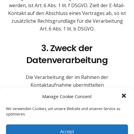
werden, ist Art. 6 Abs. 1 lit. f DSGVO. Zielt der E-Mail-
Kontakt auf den Abschluss eines Vertrages ab, so ist
zusätzliche Rechtsgrundlage für die Verarbeitung
Art. 6 Abs. 1 lit. b DSGVO.
3. Zweck der
Datenverarbeitung
Die Verarbeitung der im Rahmen der
Kontaktaufnahme übermittelten
personenbezogenen Daten dient uns allein zur
Manage Cookie Consent
Bearbeitung der Kontaktaufnahme. Hierin liegt auch
das erforderliche berechtigte Interesse an der
Wir verwenden Cookies, um unsere Website und unseren Service zu
optimieren.
Verarbeitung der Daten.
Accept