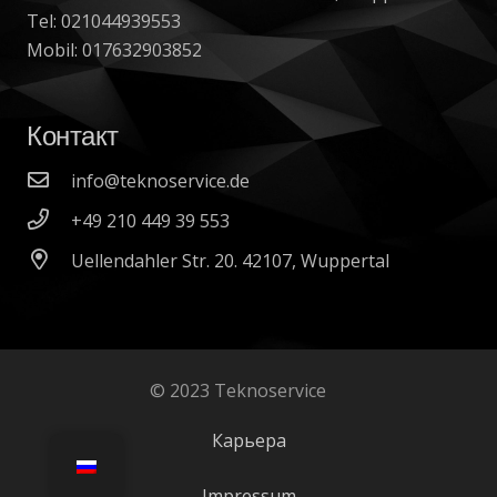
Tel: 021044939553
Mobil: 017632903852
Контакт
info@teknoservice.de
+49 210 449 39 553
Uellendahler Str. 20. 42107, Wuppertal
© 2023 Teknoservice
Карьера
Impressum