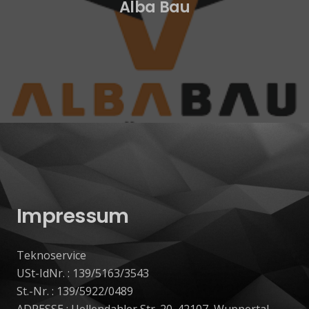
Alba Bau
Impressum
Teknoservice
USt-IdNr. : 139/5163/3543
St.-Nr. : 139/5922/0489
ADRESSE : Uellendahler Str. 20. 42107, Wuppertal