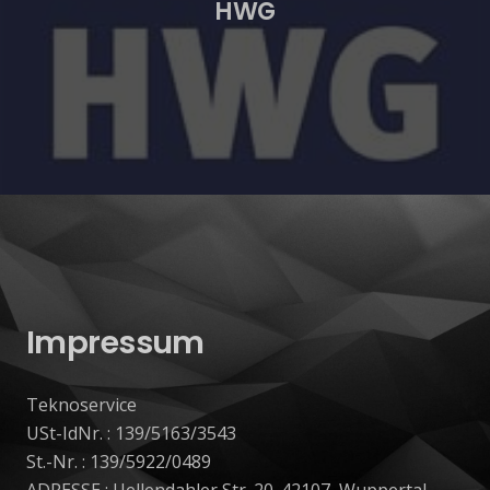
HWG
Impressum
Teknoservice
USt-IdNr. : 139/5163/3543
St.-Nr. : 139/5922/0489
ADRESSE : Uellendahler Str. 20. 42107, Wuppertal