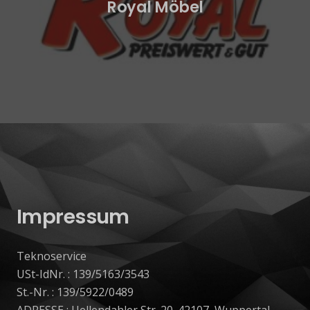
Royal Möbel
Impressum
Teknoservice
USt-IdNr. : 139/5163/3543
St.-Nr. : 139/5922/0489
ADRESSE : Uellendahler Str. 20. 42107, Wuppertal