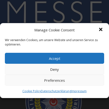
Messe Essen
Manage Cookie Consent
Wir verwenden Cookies, um unsere Website und unseren Service zu
optimieren.
Accept
Deny
Preferences
Cookie Policy
Datenschutzerklärung
Impressum