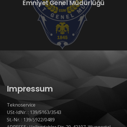
Emniyet Genel Müdürlüğü
Impressum
Teknoservice
USt-IdNr. : 139/5163/3543
St.-Nr. : 139/5922/0489
ADRESSE : Uellendahler Str. 20. 42107, Wuppertal