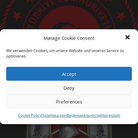
T.C. Büyükelçiliği
Manage Cookie Consent
Wir verwenden Cookies, um unsere Website und unseren Service zu
optimieren.
Accept
Deny
Preferences
Cookie Policy
Политика конфиденциальности
Impressum